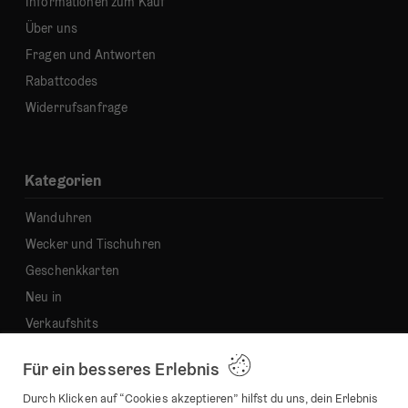
Informationen zum Kauf
Über uns
Fragen und Antworten
Rabattcodes
Widerrufsanfrage
Kategorien
Wanduhren
Wecker und Tischuhren
Geschenkkarten
Neu in
Verkaufshits
Für ein besseres Erlebnis
Firmendetails
Durch Klicken auf “Cookies akzeptieren” hilfst du uns, dein Erlebnis