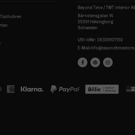
Beyond Time / TWT Interior A
Bärnstensgatan 14
 Tischuhren
25361 Helsingborg
rten
Schweden
USt-IdNr: DE359107150
s
E-Mail
info@beyondtimestore