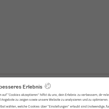
Produktbewertung
 besseres Erlebnis
 auf “Cookies akzeptieren” hilfst du uns, dein Erlebnis zu verbessern, dir rel
2
 Angebote zu zeigen sowie unsere Website zu analysieren und zu optimieren.
0
lbst wählen, welche Cookies über “Einstellungen” erlaubt sind (notwendige, fu
1