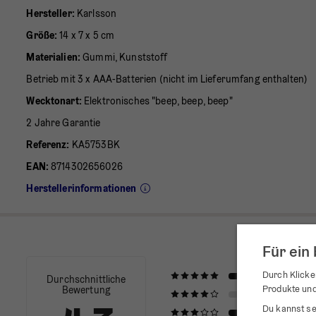
Hersteller:
Karlsson
Größe:
14 x 7 x 5 cm
Materialien:
Gummi, Kunststoff
Betrieb mit 3 x AAA-Batterien (nicht im Lieferumfang enthalten)
Wecktonart:
Elektronisches "beep, beep, beep"
2 Jahre Garantie
Referenz:
KA5753BK
EAN:
8714302656026
Herstellerinformationen
Für ein
Durch Klicken
Durchschnittliche
Produkte und
Bewertung
Du kannst se