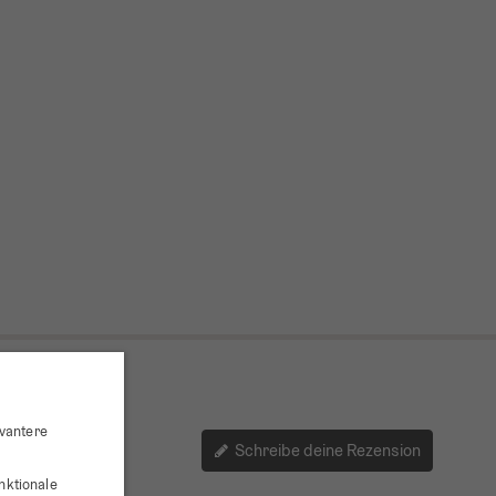
evantere
Schreibe deine Rezension
nktionale