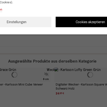
Cookies).
0
en
0
Cookies akzeptieren
Einstellungen
Ausgewählte Produkte aus derselben Kategorie
8 cm
ker - Karlsson Mini Cube Veneer
Digitaler Wecker - Karlsson Square 
Schwarz Holz
34
97 €