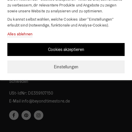
Wecker und Tischuhren
zu verbessern, dir relevantere Produkte und Angebote zu zeigen
sowie unsere Website zu analysieren und zu optimieren.
Geschenkkarten
Du kannst selbst wählen, welche Cookies über “Einstellungen”
Neu in
erlaubt sind (notwendige, funktionale und Analyse-Cookies).
Verkaufshits
Alles ablehnen
Firmendetails
Cookies akzeptieren
Beyond Time / TWT Interior AB
Einstellungen
Bärnstensgatan 14
25361 Helsingborg
Schweden
USt-IdNr: DE359107150
E-Mail
info@beyondtimestore.de