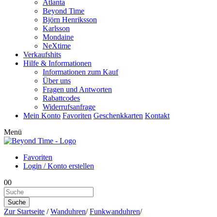
Atlanta
Beyond Time
Björn Henriksson
Karlsson
Mondaine
NeXtime
Verkaufshits
Hilfe & Informationen
Informationen zum Kauf
Über uns
Fragen und Antworten
Rabattcodes
Widerrufsanfrage
Mein Konto
Favoriten
Geschenkkarten
Kontakt
Menü
Favoriten
Login / Konto erstellen
0
0
Suche
Zur Startseite
/
Wanduhren
/
Funkwanduhren
/