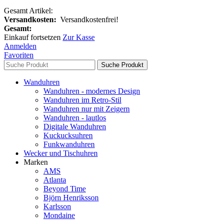
Gesamt Artikel:
Versandkosten:
Versandkostenfrei!
Gesamt:
Einkauf fortsetzen
Zur Kasse
Anmelden
Favoriten
Suche Produkt
Wanduhren
Wanduhren - modernes Design
Wanduhren im Retro-Stil
Wanduhren nur mit Zeigern
Wanduhren - lautlos
Digitale Wanduhren
Kuckucksuhren
Funkwanduhren
Wecker und Tischuhren
Marken
AMS
Atlanta
Beyond Time
Björn Henriksson
Karlsson
Mondaine