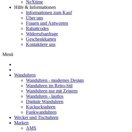
NeXtime
Hilfe & Informationen
Informationen zum Kauf
Über uns
Fragen und Antworten
Rabattcodes
Widerrufsanfrage
Geschenkkarten
Kontaktiere uns
Menü
Wanduhren
Wanduhren - modernes Design
Wanduhren im Retro-Stil
Wanduhren nur mit Zeigern
Wanduhren - lautlos
Digitale Wanduhren
Kuckucksuhren
Funkwanduhren
Wecker und Tischuhren
Marken
AMS