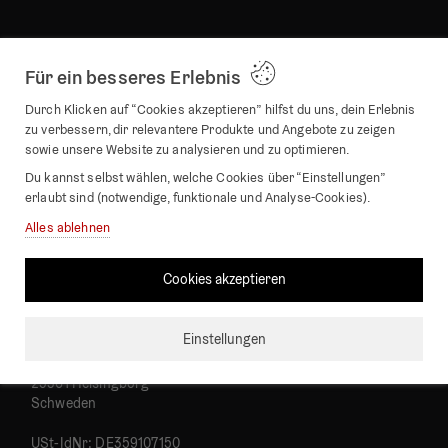
Kategorien
Für ein besseres Erlebnis
Durch Klicken auf “Cookies akzeptieren” hilfst du uns, dein Erlebnis
Wanduhren
zu verbessern, dir relevantere Produkte und Angebote zu zeigen
Wecker und Tischuhren
sowie unsere Website zu analysieren und zu optimieren.
Geschenkkarten
Du kannst selbst wählen, welche Cookies über “Einstellungen”
erlaubt sind (notwendige, funktionale und Analyse-Cookies).
Neu in
Verkaufshits
Alles ablehnen
Cookies akzeptieren
Firmendetails
Beyond Time / TWT Interior AB
Einstellungen
Bärnstensgatan 14
25361 Helsingborg
Schweden
USt-IdNr: DE359107150