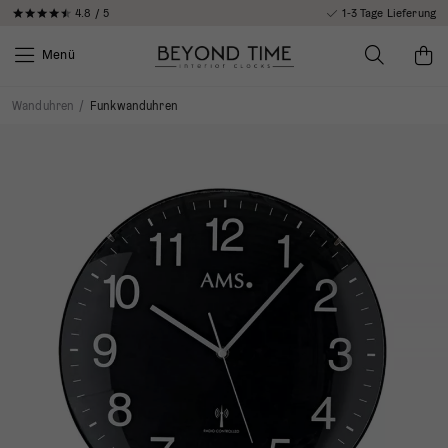
4.8 / 5
1-3 Tage Lieferung
Menü
Wanduhren
/
Funkwanduhren