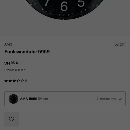
AMS
32 cm
Funkwanduhr 5959
79
95 €
Preis inkl. MwSt.
(3)
AMS 5959
32 cm
2 Varianten