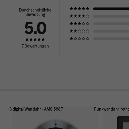
Durchschnittliche
Bewertung
5.0
7 Bewertungen
 cm