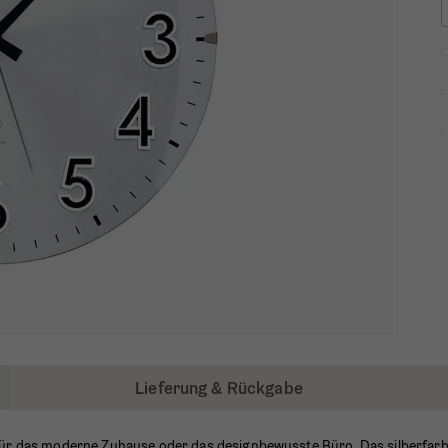
Lieferung & Rückgabe
ür das moderne Zuhause oder das designbewusste Büro. Das silberfarbene