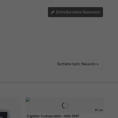
Schreibe deine Rezension
Sortiere nach:
Neueste
37 cm
Digitaler Funkwanduhr - AMS 5887
Funk