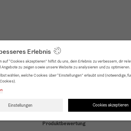
 besseres Erlebnis
 auf “Cookies akzeptieren” hilfst du uns, dein Erlebnis zu verbessern, dir rel
 Angebote zu zeigen sowie unsere Website zu analysieren und zu optimieren.
lbst wählen, welche Cookies über “Einstellungen” erlaubt sind (notwendige, fu
Cookies).
en
 Zeit 12:00 Uhr stehen. Die Uhr sucht dann automatisch nach dem RC-Signa
amit die Zeit so genau wie möglich ist, sucht die Uhr 14 Mal / Tag nach
m für die erste Suche des RC-Signals.
Cookies akzeptieren
Einstellungen
Produktbewertung