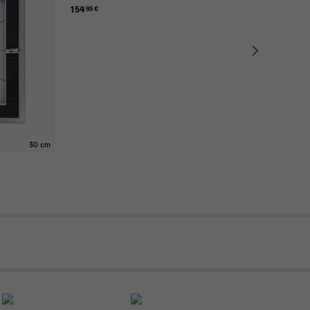
154
74
95 €
95
30 cm