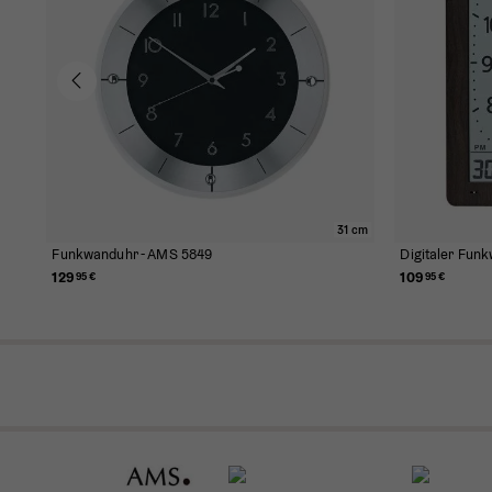
31 cm
Funkwanduhr - AMS 5849
Digitaler Fun
129
109
95 €
95 €