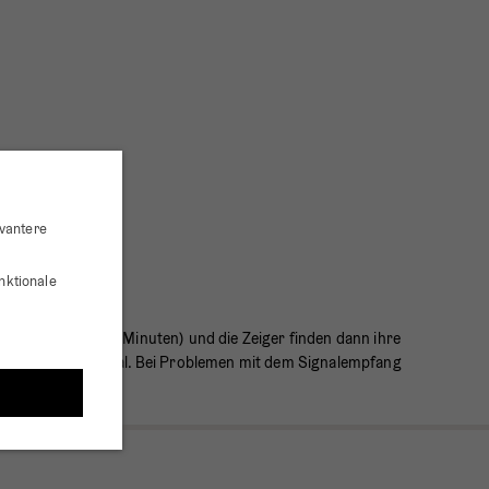
evantere
nktionale
l (dauert ca. 3-10 Minuten) und die Zeiger finden dann ihre
 einem neuen RC-Signal. Bei Problemen mit dem Signalempfang