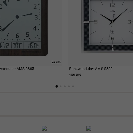
24 cm
kwanduhr - AMS 5893
Funkwanduhr - AMS 5855
139
95 €