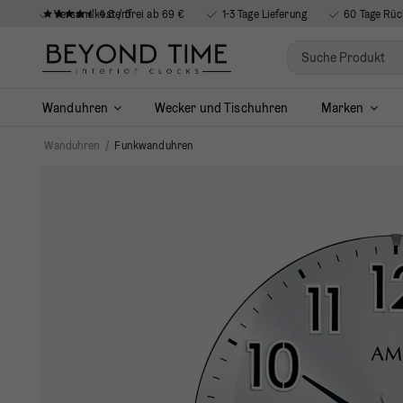
4.8 / 5
Versandkostenfrei ab 69 €
1-3 Tage Lieferung
60 Tage Rüc
Wanduhren
Wecker und Tischuhren
Marken
Wanduhren
/
Funkwanduhren