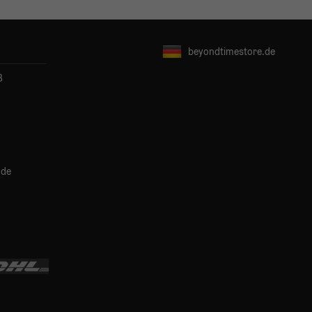
beyondtimestore.de
B
.de