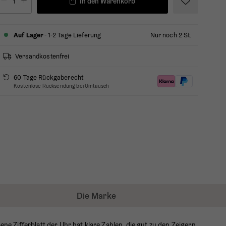
In den Warenkorb
Auf Lager
- 1-2 Tage Lieferung
Nur noch 2 St.
Versandkostenfrei
60 Tage Rückgaberecht
Kostenlose Rücksendung bei Umtausch
Die Marke
 Zifferblatt der Uhr hat klare Zahlen, die gut zu den Zeigern