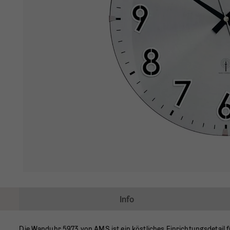
Info
Die Wanduhr 5973 von AMS ist ein köstliches Einrichtungsdetail f