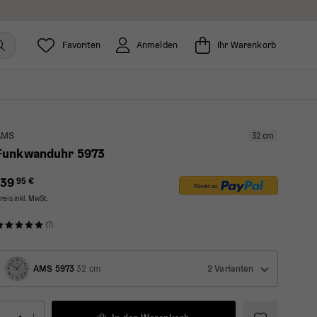
Favoriten
Anmelden
Ihr Warenkorb
AMS
32 cm
Funkwanduhr 5973
139
95 €
reis inkl. MwSt.
(7)
AMS 5973
32 cm
2 Varianten