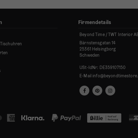
n
Firmendetails
Beyond Time / TWT Interior A
Bärnstensgatan 14
 Tischuhren
25361 Helsingborg
rten
Schweden
USt-IdNr: DE359107150
s
E-Mail
info@beyondtimestore